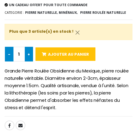
UN CADEAU OFFERT POUR TOUTE COMMANDE
CATEGORIE :
PIERRE NATURELLE, MINÉRAUX,
PIERRE ROULÉE NATURELLE
Croix Enfant en Bois Eglise Papillons et Arc-en-ciel 15 cm
Bougie Neuvaine pour une Guérison - 17.5cm
€23.00
€4.90
Plus que 3 article(s) en stock !
-
+
AJOUTER AU PANIER
Grande Pierre Roulée Obsidienne du Mexique, pierre roulée
naturelle véritable. Diamètre environ 2-3cm, épaisseur
moyenne 1.5cm. Qualité artisanale, vendue à l'unité. Selon
la lithothérapie (les soins par les pierres), la pierre
Obsidienne permet d'absorber les effets néfastes du
stress et détend l'esprit.
SHARE: