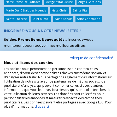
Notre Dame De Lourdes
Vierge Miraculeuse
Anges Gardiens
Marie Qui Défait Les Noeuds
Jésus Christ
Sainte Rita
Sainte Thérèse
Saint Michel
Saint Benoît
Saint Christophe
INSCRIVEZ-VOUS A NOTRE NEWSLETTER !
Soldes, Promotions, Nouveautés
... Inscrivez-vous
maintenant pour recevoir nos meilleures offres.
Politique de confidentialité
Nous utilisons des cookies
Les cookies nous permettent de personnaliser le contenu et les
annonces, d'offrir des fonctionnalités relatives aux médias sociaux et
d'analyser notre trafic. Nous partageons également des informations sur
l'utilisation de notre site avec nos partenaires de médias sociaux, de
publicité et d'analyse, qui peuvent combiner celles-ci avec d'autres
informations que vous leur avez fournies ou qu'ils ont collectées lors de
votre utilisation de leurs services. Les données sont collectées pour
personnaliser les annonces et mesurer l'efficacité des campagnes
La Boutique des Chrétiens © | La boutique religieuse chrétienne de
publicitaires. Les données peuvent être partagées avec Google LLC. Pour
référence !.
plus d'informations,
cliquez ici
.