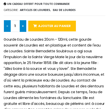
€5.00
UN CADEAU OFFERT POUR TOUTE COMMANDE
€9.90
CATEGORIE :
ARTICLES DE LOURDES,
EAU DE LOURDES
-
+
AJOUTER AU PANIER
Croix Enfant en Bois Eglise Papillons et Arc-en-ciel 15 cm
Bougie Neuvaine pour une Guérison - 17.5cm
€23.00
€4.90
Gourde Eau de Lourdes 20cm - 120ml, cette gourde
souvenir de Lourdes est en plastique et contient de l'eau
de Lourdes. Sainte Bernadette Soubirous a agi sous
l'impulsion de la Sainte Vierge Marie le jour de la neuvième
apparition, le 25 février 1858. Elle dit alors à la jeune fille :
"Allez boire à la source et vous y laver". Ste Bernadette
dégage alors une source boueuse jusqu'alors inconnue, et
d'où vient la précieuse eau de Lourdes. Au contact de
cette eau, plusieurs habitants de Lourdes et des alentours
furent guéris miraculeusement. Depuis ce temps, l'eau de
Lourdes alimente les fontaines du Sanctuaire. Elle est
gratuite et libre d'accès, beaucoup de pèlerins ont à coeur