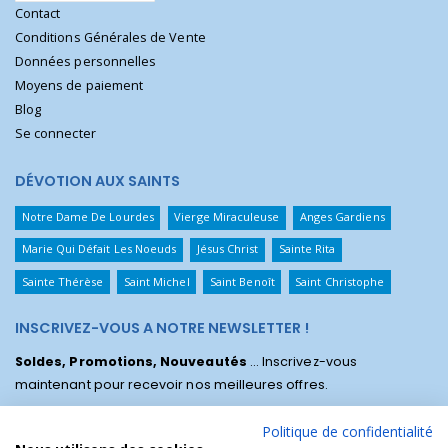
Contact
Conditions Générales de Vente
Données personnelles
Moyens de paiement
Blog
Se connecter
DÉVOTION AUX SAINTS
Notre Dame De Lourdes
Vierge Miraculeuse
Anges Gardiens
Marie Qui Défait Les Noeuds
Jésus Christ
Sainte Rita
Sainte Thérèse
Saint Michel
Saint Benoît
Saint Christophe
INSCRIVEZ-VOUS A NOTRE NEWSLETTER !
Soldes, Promotions, Nouveautés
... Inscrivez-vous
maintenant pour recevoir nos meilleures offres.
Politique de confidentialité