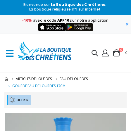
Bienvenue sur
La Boutique des Chrétiens.
La boutique religieuse n°1 sur internet
-10%
avec le code
APP10
sur notre application
×
0
ARTICLES DE LOURDES
EAU DE LOURDES
GOURDE EAU DE LOURDES 17CM
FILTRER