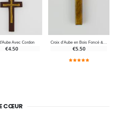
Bougie Neuvaine pour une Guérison - 17.5cm
€4.90
 d'Aube Avec Cordon
Croix d'Aube en Bois Foncé & Cordon Noir
€4.50
€5.50
DE CŒUR