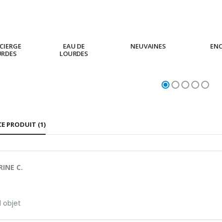
CIERGE
EAU DE
NEUVAINES
EN
URDES
LOURDES
CE PRODUIT (1)
INE C.
l objet