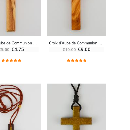
€7.90
-10%
Bougie de Neuvaine Contre le Mal - Saint Michel
Croix d'Aube de Communion en Bois d'Olivier avec Cordon 7 cm
Croix d'Aube de Communion en Bois d'Olivier avec Cordon Blanc
€4.95
€5.50
€4.75
€9.00
€5.00
€10.00
-25%
Lot de 20 Bougies de Neuvaine Blanches
€58.50
€78.00
Huile d'Onction
€9.90