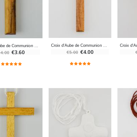
€12.90
€7.90
-10%
Médaille Miraculeuse Or 9 Carats - 10 mm
Bougie de Neuvaine Contre le Mal - Saint Michel
€130.00
Croix d'Aube de Communion en Bois d'Olivier avec Cordon 9 cm
Croix d'Aube de Communion en Bois d'Olivier avec Cordon 7 cm
€4.95
€5.50
€4.00
€3.60
€5.00
4.00
-25%
Médaille Miraculeuse Rose - 19mm
Lot de 20 Bougies de Neuvaine Blanches
€2.50
€58.50
€78.00
Chapelet de Lourdes en Bois
Huile d'Onction
€5.00
€9.90