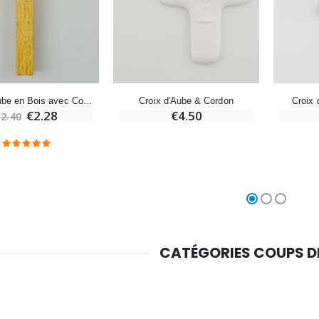
Croix Enfant en Bois Eglise Papillons et Arc-en-ciel 15 cm
Bougie Neuvaine pour une Guérison - 17.5cm
€23.00
€4.90
Croix d'Aube en Bois avec Cordon Blanc 10 cm
Croix d'Aube & Cordon
Croix
€2.28
€4.50
2.40
CATÉGORIES COUPS 