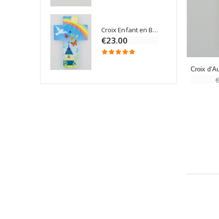
Croix Enfant en Bois Eglise Papillons et Arc-en-ciel 15 cm
Bougie Neuvaine pour une Guérison - 17.5cm
€23.00
€