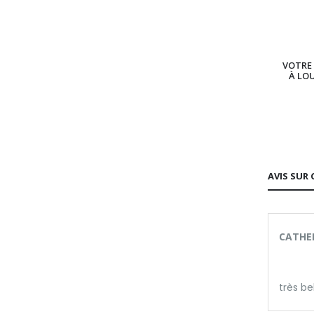
VOTRE 
À LO
AVIS SUR 
CATHER
très be