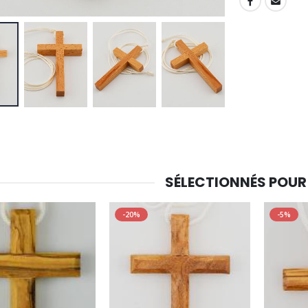
SHARE:
-30%
6 Bougies Teintées Masse Couleur Blanche
Une bougie 150 gr et votre Prière déposées à Lourdes
€6.00
€7.00
€10.00
-20%
-10%
Eau de Lourdes 1 Litre
Statue Vierge Miraculeuse Lumineuse
€9.60
€13.50
€12.00
€15.00
SÉLECTIONNÉS POUR
-20%
Coffret Encens Benjoin + Charbon + Brûle-encens
-20%
-5%
Déposez votre Neuvaine à Lourdes
€21.90
€9.60
€12.00
Encens d'Eglise Pontifical 250g
Bonbons Pastilles Menthe à l'Eau de Lourdes - 130g