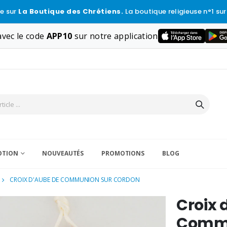
e sur
La Boutique des Chrétiens.
La boutique religieuse n°1 sur
vec le code
APP10
sur notre application
VOTION
NOUVEAUTÉS
PROMOTIONS
BLOG
CROIX D'AUBE DE COMMUNION SUR CORDON
Croix 
Commu