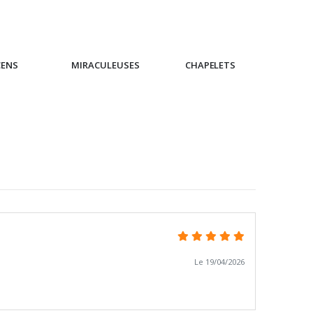
CENS
MIRACULEUSES
CHAPELETS
IC
Le 19/04/2026