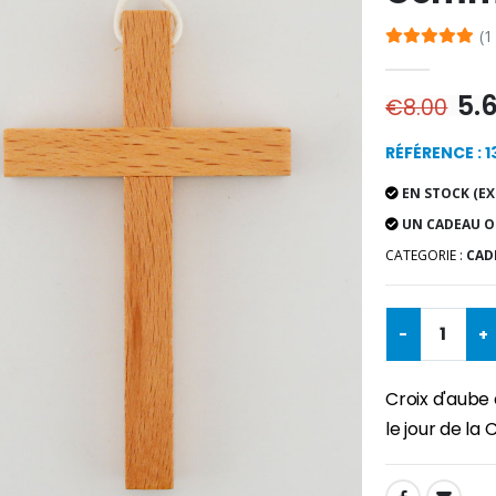
(1
5.
€8.00
RÉFÉRENCE : 
EN STOCK (EX
UN CADEAU O
CATEGORIE :
CAD
-
+
Croix d'aube
le jour de la