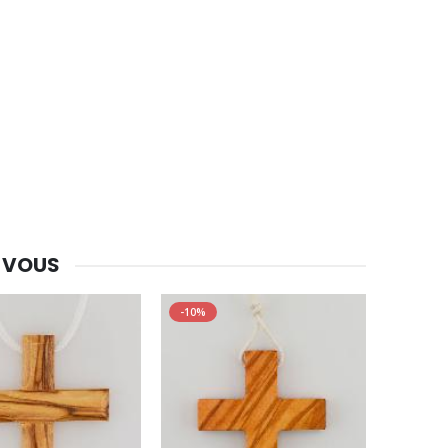
-30%
Une bougie 150 gr et votre Prière déposées à Lourdes
€7.00
€10.00
-20%
Eau de Lourdes 1 Litre
€9.60
€12.00
 VOUS
-20%
-10%
Déposez votre Neuvaine à Lourdes
€9.60
€12.00
Bonbons Pastilles Menthe à l'Eau de Lourdes - 130g