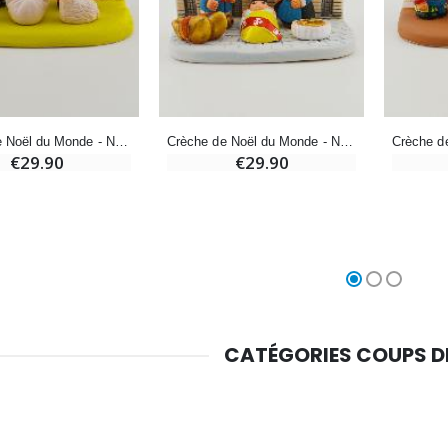
Croix Enfant en Bois Eglise Papillons et Arc-en-ciel 15 cm
Bougie Neuvaine pour une Guérison - 17.5cm
€23.00
€4.90
Crèche de Noël du Monde - Nativité Sardaigne
Crèche de Noël du Monde - Nativité Lorraine
€29.90
€29.90
CATÉGORIES COUPS 