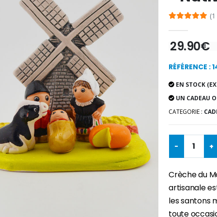
(1
29.90€
RÉFÉRENCE : 1
EN STOCK (EX
UN CADEAU O
CATEGORIE :
CAD
-
+
Crèche du Mon
artisanale e
les santons 
toute occasi