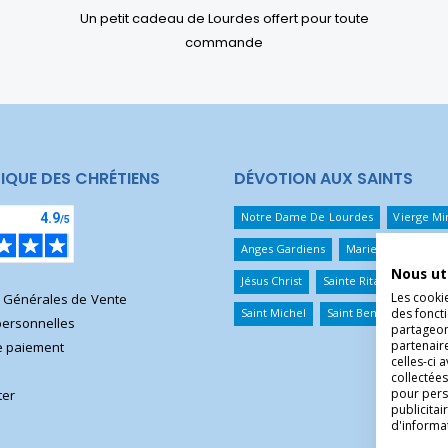
Un petit cadeau de Lourdes offert pour toute
commande
IQUE DES CHRÉTIENS
DÉVOTION AUX SAINTS
Notre Dame De Lourdes
Vierge Mi
Anges Gardiens
Marie Qui Défait 
Nous ut
Jésus Christ
Sainte Rita
Sainte T
Les cooki
s Générales de Vente
des foncti
Saint Michel
Saint Benoît
Saint 
ersonnelles
partageons
partenair
 paiement
celles-ci 
collectées
pour pers
ter
publicita
d'informa