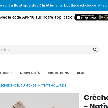
e sur
La Boutique des Chrétiens.
La boutique religieuse n°1 sur
vec le code
APP10
sur notre application
VOTION
NOUVEAUTÉS
PROMOTIONS
BLOG
RÈCHE DE NOËL DU MONDE - NATIVITÉ HOLLANDE
Crèch
- Nati