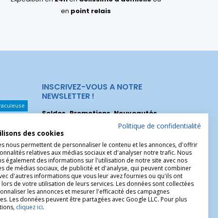
en
point relais
INSCRIVEZ-VOUS A NOTRE
NEWSLETTER !
raculeuse
Soldes, Promotions, Nouveautés
...
Les Noeuds
Inscrivez-vous maintenant pour recevoir
Politique de confidentialité
ilisons des cookies
nos meilleures offres.
hérèse
es nous permettent de personnaliser le contenu et les annonces, d'offrir
onnalités relatives aux médias sociaux et d'analyser notre trafic. Nous
Christophe
 également des informations sur l'utilisation de notre site avec nos
es de médias sociaux, de publicité et d'analyse, qui peuvent combiner
avec d'autres informations que vous leur avez fournies ou qu'ils ont
 lors de votre utilisation de leurs services. Les données sont collectées
onnaliser les annonces et mesurer l'efficacité des campagnes
ires. Les données peuvent être partagées avec Google LLC. Pour plus
tions,
cliquez ici
.