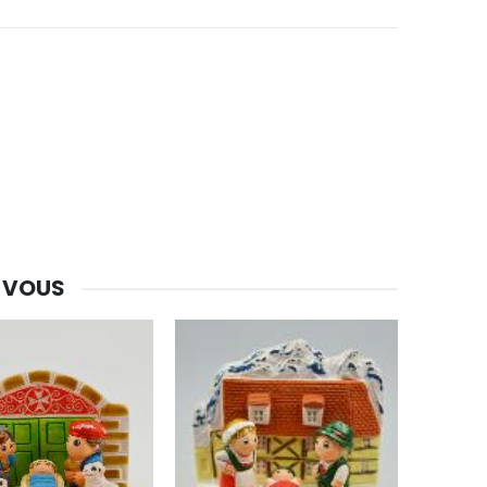
-30%
Une bougie 150 gr et votre Prière déposées à Lourdes
€7.00
€10.00
-20%
Eau de Lourdes 1 Litre
€9.60
€12.00
 VOUS
-20%
Déposez votre Neuvaine à Lourdes
€9.60
€12.00