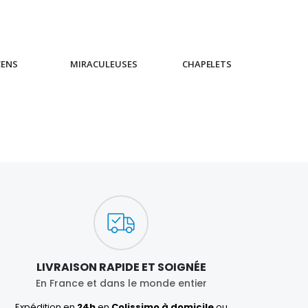
CENS
MIRACULEUSES
CHAPELETS
IC
LIVRAISON RAPIDE ET SOIGNÉE
En France et dans le monde entier
Expédition en
24h
en
Colissimo à domicile
ou