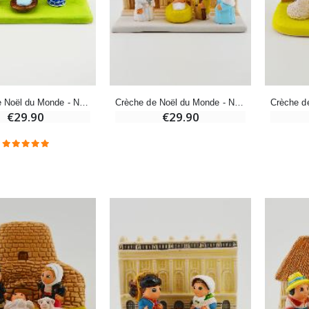
Encens d'Eglise Pontifical 250g
Bonbons Pastilles Menthe à l'Eau de Lourdes - 130g
€12.90
€7.90
-10%
Crèche de Noël du Monde - Nativité Madrid
Crèche de Noël du Monde - Nativité Vatican
Médaille Miraculeuse Or 9 Carats - 10 mm
Bougie de Neuvaine Contre le Mal - Saint Michel
€29.90
€29.90
€130.00
€4.95
€5.50
-25%
Médaille Miraculeuse Rose - 19mm
Lot de 20 Bougies de Neuvaine Blanches
€2.50
€58.50
€78.00
Chapelet de Lourdes en Bois
Huile d'Onction
€5.00
€9.90