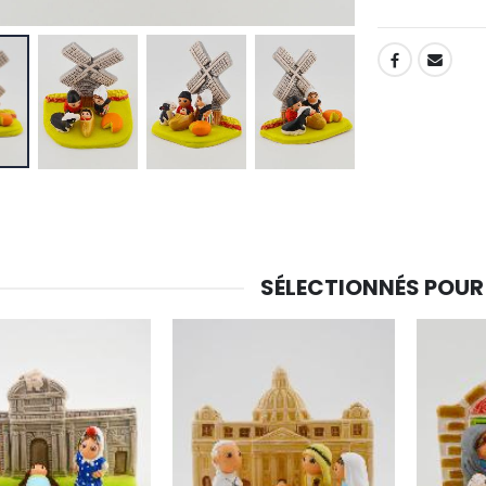
SHARE:
-30%
6 Bougies Teintées Masse Couleur Blanche
Une bougie 150 gr et votre Prière déposées à Lourdes
€6.00
€7.00
€10.00
-20%
-10%
Eau de Lourdes 1 Litre
Statue Vierge Miraculeuse Lumineuse
€9.60
€13.50
€12.00
€15.00
SÉLECTIONNÉS POUR
-20%
Coffret Encens Benjoin + Charbon + Brûle-encens
Déposez votre Neuvaine à Lourdes
€21.90
€9.60
€12.00