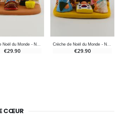
Bougie Neuvaine pour une Guérison - 17.5cm
€4.90
Crèche de Noël du Monde - Nativité Guatemala
Crèche de Noël du Monde - Nativité Corée du Sud
€29.90
€29.90
DE CŒUR