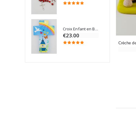
Croix Enfant en Bois Eglise Papillons et Arc-en-ciel 15 cm
Bougie Neuvaine pour une Guérison - 17.5cm
€23.00