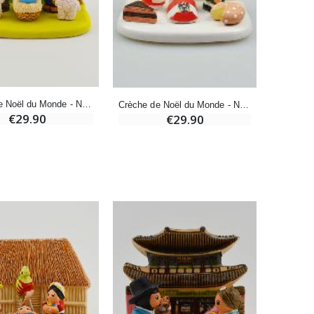
Bonbons Pastilles Menthe à l'Eau de Lourdes - 130g
€7.90
-10%
Crèche de Noël du Monde - Nativité Malte
Crèche de Noël du Monde - Nativité Autriche
Bougie de Neuvaine Contre le Mal - Saint Michel
€29.90
€29.90
€4.95
€5.50
-25%
Lot de 20 Bougies de Neuvaine Blanches
€58.50
€78.00
Huile d'Onction
€9.90