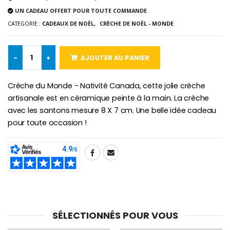
€5.00
€9.90
UN CADEAU OFFERT POUR TOUTE COMMANDE
CATEGORIE :
CADEAUX DE NOËL,
CRÈCHE DE NOËL - MONDE
-
+
AJOUTER AU PANIER
Croix Enfant en Bois Eglise Papillons et Arc-en-ciel 15 cm
Bougie Neuvaine pour une Guérison - 17.5cm
€23.00
€4.90
Crèche du Monde - Nativité Canada, cette jolie crèche
artisanale est en céramique peinte à la main. La crèche
avec les santons mesure 8 X 7 cm. Une belle idée cadeau
pour toute occasion !
SHARE:
SÉLECTIONNÉS POUR VOUS