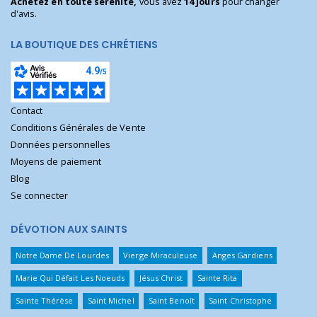
Achetez en toute sérénité,
vous avez
14 jours
pour changer
d'avis.
LA BOUTIQUE DES CHRÉTIENS
Contact
Conditions Générales de Vente
Données personnelles
Moyens de paiement
Blog
Se connecter
DÉVOTION AUX SAINTS
Notre Dame De Lourdes
Vierge Miraculeuse
Anges Gardiens
Marie Qui Défait Les Noeuds
Jésus Christ
Sainte Rita
Sainte Thérèse
Saint Michel
Saint Benoît
Saint Christophe