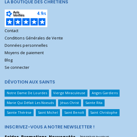
LA BOUTIQUE DES CHRÉTIENS
Contact
Conditions Générales de Vente
Données personnelles
Moyens de paiement
Blog
Se connecter
DÉVOTION AUX SAINTS
Notre Dame De Lourdes
Vierge Miraculeuse
Anges Gardiens
Marie Qui Défait Les Noeuds
Jésus Christ
Sainte Rita
Sainte Thérèse
Saint Michel
Saint Benoît
Saint Christophe
INSCRIVEZ-VOUS A NOTRE NEWSLETTER !
Soldes, Promotions, Nouveautés
... Inscrivez-vous