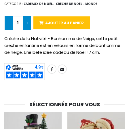
CATEGORIE :
CADEAUX DE NOËL,
CRÈCHE DE NOËL - MONDE
€5.00
€9.90
-
+
AJOUTER AU PANIER
Croix Enfant en Bois Eglise Papillons et Arc-en-ciel 15 cm
Bougie Neuvaine pour une Guérison - 17.5cm
Crèche de la Nativité - Bonhomme de Neige, cette petit
€23.00
€4.90
crèche enfantine est en velours en forme de bonhomme
de neige. Une belle idée cadeau de Noël ! 7 cm.
SHARE:
SÉLECTIONNÉS POUR VOUS