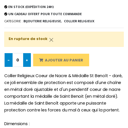
EN STOCK (EXPÉDITION 24H)
UN CADEAU OFFERT POUR TOUTE COMMANDE
CATEGORIE :
BIJOUTERIE RELIGIEUSE,
COLLIER RELIGIEUX
Croix Enfant en Bois Eglise Papillons et Arc-en-ciel 15 cm
Bougie Neuvaine pour une Guérison - 17.5cm
€23.00
€4.90
En rupture de stock
-
+
AJOUTER AU PANIER
Collier Religieux Coeur de Nacre & Médaille St Benoît - doré,
ce joli ensemble de protection est composé d'une chaîne
en métal doré ajustable et d'un pendentif coeur de nacre
comportant la médaille de Saint Benoit (en métal doré).
La médaille de Saint Benoît apporte une puissante
protection contre les forces du mal à ceux qui la portent.
Dimensions :