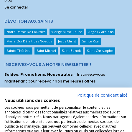
Blog
Se connecter
DÉVOTION AUX SAINTS
Notre Dame De Lourdes
Vierge Miraculeuse
Anges Gardiens
Marie Qui Défait Les Noeuds
Jésus Christ
Sainte Rita
Sainte Thérèse
Saint Michel
Saint Benoît
Saint Christophe
INSCRIVEZ-VOUS A NOTRE NEWSLETTER !
Soldes, Promotions, Nouveautés
... Inscrivez-vous
maintenant pour recevoir nos meilleures offres.
Politique de confidentialité
Nous utilisons des cookies
Les cookies nous permettent de personnaliser le contenu et les
annonces, d'offrir des fonctionnalités relatives aux médias sociaux et
d'analyser notre trafic. Nous partageons également des informations sur
l'utilisation de notre site avec nos partenaires de médias sociaux, de
publicité et d'analyse, qui peuvent combiner celles-ci avec d'autres
informations que vous leur avez fournies ou qu'ils ont collectées lors de