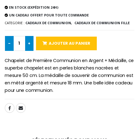
Chapelet de Lourde
Huile d'Onction
EN STOCK (EXPÉDITION 24H)
€5.00
€9.90
UN CADEAU OFFERT POUR TOUTE COMMANDE
CATEGORIE :
CADEAUX DE COMMUNION,
CADEAUX DE COMMUNION FILLE
Croix Enfant en Bois Eglise Papillons et Arc-en-ciel 15 cm
Bougie Neuvaine pour une Guérison - 17.5cm
-
+
AJOUTER AU PANIER
€23.00
€4.90
Chapelet de Première Communion en Argent + Médaille, ce
superbe chapelet est en perles blanches nacrées et
mesure 50 cm. La médaille de souvenir de communion est
en métal argenté et mesure 18 mm. Une belle idée cadeau
pour une communion.
SHARE: