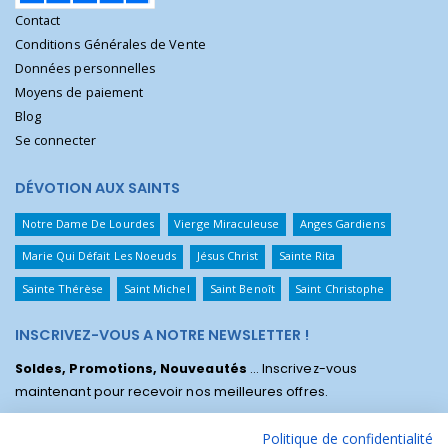
Contact
Conditions Générales de Vente
Données personnelles
Moyens de paiement
Blog
Se connecter
DÉVOTION AUX SAINTS
Notre Dame De Lourdes
Vierge Miraculeuse
Anges Gardiens
Marie Qui Défait Les Noeuds
Jésus Christ
Sainte Rita
Sainte Thérèse
Saint Michel
Saint Benoît
Saint Christophe
INSCRIVEZ-VOUS A NOTRE NEWSLETTER !
Soldes, Promotions, Nouveautés
... Inscrivez-vous
maintenant pour recevoir nos meilleures offres.
Politique de confidentialité