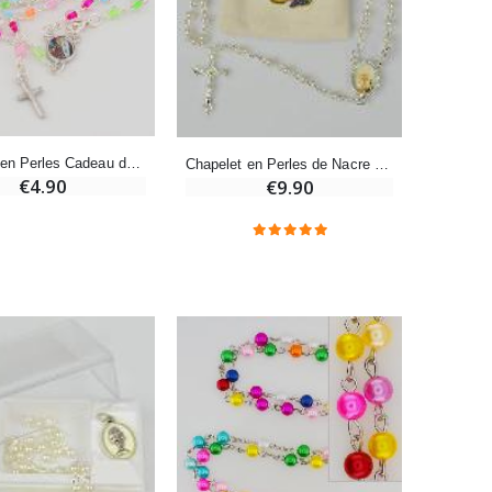
Bonbons Pastilles Menthe à l'Eau de Lourdes - 130g
€7.90
-10%
Chapelet en Perles Cadeau de Communion
Chapelet en Perles de Nacre Première Communion
Bougie de Neuvaine Contre le Mal - Saint Michel
€4.90
€9.90
€4.95
€5.50
-25%
Lot de 20 Bougies de Neuvaine Blanches
€58.50
€78.00
Huile d'Onction
€9.90