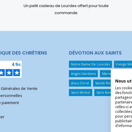
Un petit cadeau de Lourdes offert pour toute
commande
IQUE DES CHRÉTIENS
DÉVOTION AUX SAINTS
Notre Dame De Lourdes
Vierge Mi
Anges Gardiens
Marie Qui Défait 
Nous ut
Jésus Christ
Sainte Rita
Sainte T
Les cooki
s Générales de Vente
Saint Michel
Saint Benoît
Saint 
des foncti
ersonnelles
partageons
partenair
 paiement
celles-ci 
collectées
pour pers
ter
publicita
d'informa