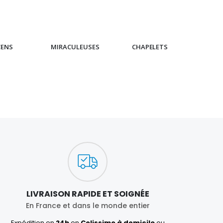
CENS
MIRACULEUSES
CHAPELETS
IC
LIVRAISON RAPIDE ET SOIGNÉE
En France et dans le monde entier
Expédition en
24h
en
Colissimo à domicile
ou