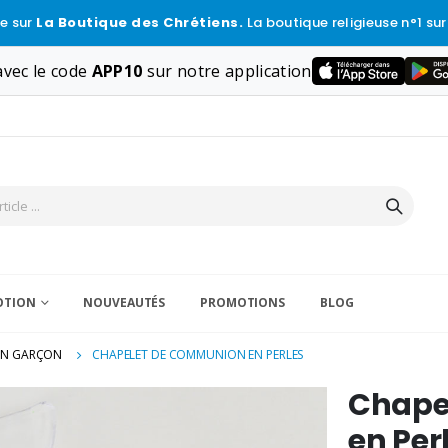
e sur
La Boutique des Chrétiens.
La boutique religieuse n°1 sur
vec le code
APP10
sur notre application
VOTION
NOUVEAUTÉS
PROMOTIONS
BLOG
ON GARÇON
CHAPELET DE COMMUNION EN PERLES
Chape
en Per