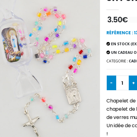
3.50€
RÉFÉRENCE : 
EN STOCK (EX
UN CADEAU O
CATEGORIE :
CAD
-
+
Chapelet de 
chapelet de 
de verres mul
Un idée de c
!