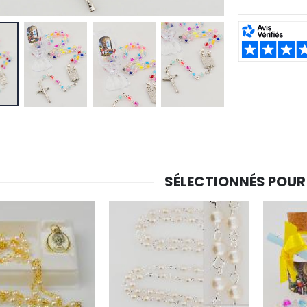
-30%
SHARE:
6 Bougies Teintées Masse Couleur Blanche
Une bougie 150 gr et votre Prière déposées à Lourdes
€6.00
€7.00
€10.00
-20%
-10%
Eau de Lourdes 1 Litre
Statue Vierge Miraculeuse Lumineuse
€9.60
€13.50
€12.00
€15.00
SÉLECTIONNÉS POUR
-20%
Coffret Encens Benjoin + Charbon + Brûle-encens
Déposez votre Neuvaine à Lourdes
€21.90
€9.60
€12.00