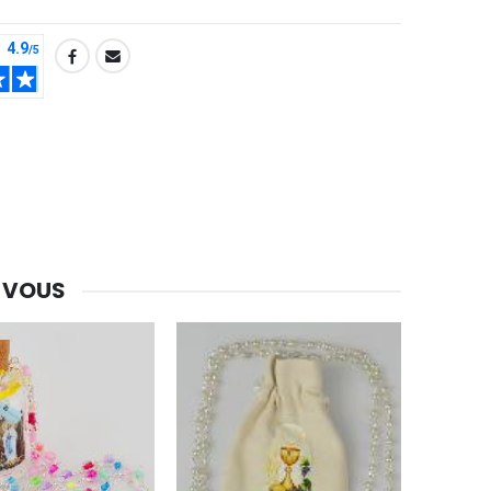
-30%
Une bougie 150 gr et votre Prière déposées à Lourdes
€7.00
€10.00
-20%
Eau de Lourdes 1 Litre
€9.60
€12.00
 VOUS
-20%
Déposez votre Neuvaine à Lourdes
€9.60
€12.00