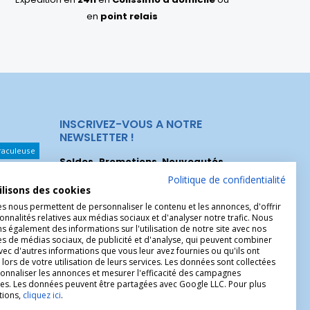
en
point relais
INSCRIVEZ-VOUS A NOTRE
NEWSLETTER !
raculeuse
Soldes, Promotions, Nouveautés
...
Les Noeuds
Inscrivez-vous maintenant pour recevoir
Politique de confidentialité
ilisons des cookies
nos meilleures offres.
hérèse
es nous permettent de personnaliser le contenu et les annonces, d'offrir
Christophe
onnalités relatives aux médias sociaux et d'analyser notre trafic. Nous
 également des informations sur l'utilisation de notre site avec nos
es de médias sociaux, de publicité et d'analyse, qui peuvent combiner
avec d'autres informations que vous leur avez fournies ou qu'ils ont
 lors de votre utilisation de leurs services. Les données sont collectées
onnaliser les annonces et mesurer l'efficacité des campagnes
ires. Les données peuvent être partagées avec Google LLC. Pour plus
tions,
cliquez ici
.