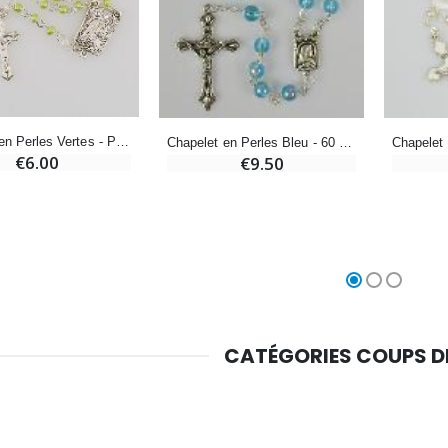
Croix Enfant en Bois Eglise Papillons et Arc-en-ciel 15 cm
Bougie Neuvaine pour une Guérison - 17.5cm
€23.00
€4.90
Chapelet en Perles Vertes - Première Communion
Chapelet en Perles Bleu - 60 cm
€6.00
€9.50
CATÉGORIES COUPS 