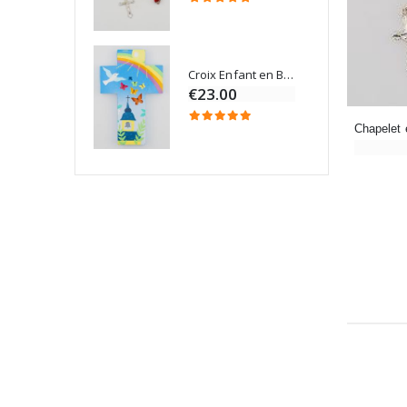
Croix Enfant en Bois Eglise Papillons et Arc-en-ciel 15 cm
Bougie Neuvaine pour une Guérison - 17.5cm
€23.00