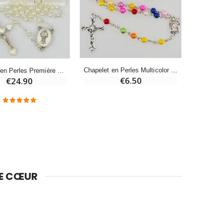
Bougie Neuvaine pour une Guérison - 17.5cm
€4.90
Chapelet en Perles Multicolor sur Chaîne Argenté - 60 cm
Chapelet en Perles Première Commuinon + Médaille de Communion
€6.50
€24.90
DE CŒUR