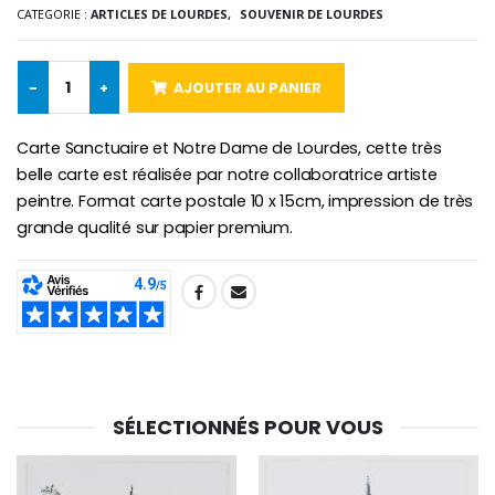
CATEGORIE :
ARTICLES DE LOURDES,
SOUVENIR DE LOURDES
€5.00
€9.90
-
+
AJOUTER AU PANIER
Croix Enfant en Bois Eglise Papillons et Arc-en-ciel 15 cm
Bougie Neuvaine pour une Guérison - 17.5cm
Carte Sanctuaire et Notre Dame de Lourdes, cette très
€23.00
€4.90
belle carte est réalisée par notre collaboratrice artiste
peintre. Format carte postale 10 x 15cm, impression de très
grande qualité sur papier premium.
SHARE:
SÉLECTIONNÉS POUR VOUS