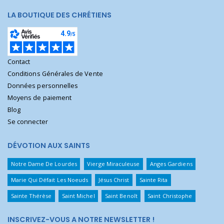
LA BOUTIQUE DES CHRÉTIENS
Contact
Conditions Générales de Vente
Données personnelles
Moyens de paiement
Blog
Se connecter
DÉVOTION AUX SAINTS
Notre Dame De Lourdes
Vierge Miraculeuse
Anges Gardiens
Marie Qui Défait Les Noeuds
Jésus Christ
Sainte Rita
Sainte Thérèse
Saint Michel
Saint Benoît
Saint Christophe
INSCRIVEZ-VOUS A NOTRE NEWSLETTER !