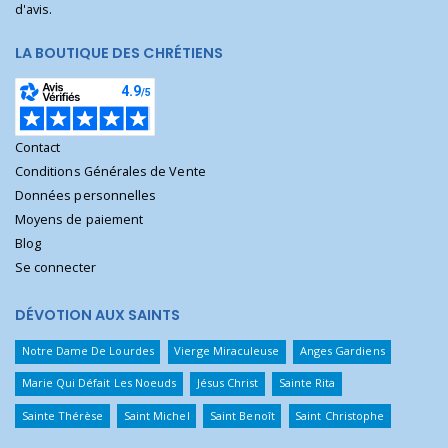
d'avis.
LA BOUTIQUE DES CHRÉTIENS
Contact
Conditions Générales de Vente
Données personnelles
Moyens de paiement
Blog
Se connecter
DÉVOTION AUX SAINTS
Notre Dame De Lourdes
Vierge Miraculeuse
Anges Gardiens
Marie Qui Défait Les Noeuds
Jésus Christ
Sainte Rita
Sainte Thérèse
Saint Michel
Saint Benoît
Saint Christophe