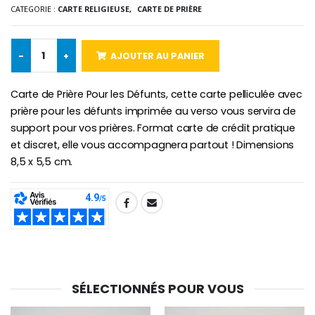
CATEGORIE :
CARTE RELIGIEUSE,
CARTE DE PRIÈRE
Chapelet de Lourde
Huile d'Onction
€5.00
€9.90
-
+
AJOUTER AU PANIER
Carte de Prière Pour les Défunts, cette carte pelliculée avec
prière pour les défunts imprimée au verso vous servira de
Croix Enfant en Bois Eglise Papillons et Arc-en-ciel 15 cm
Bougie Neuvaine pour une Guérison - 17.5cm
€23.00
€4.90
support pour vos prières. Format carte de crédit pratique
et discret, elle vous accompagnera partout ! Dimensions
8,5 x 5,5 cm.
SHARE:
SÉLECTIONNÉS POUR VOUS