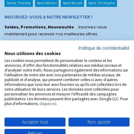
Sainte Thérèse
Saint Michel
Saint Benoît
Saint Christophe
INSCRIVEZ-VOUS A NOTRE NEWSLETTER !
Soldes, Promotions, Nouveautés
... Inscrivez-vous
maintenant pour recevoir nos meilleures offres.
Politique de confidentialité
Nous utilisons des cookies
Les cookies nous permettent de personnaliser le contenu et les
annonces, d'offrir des fonctionnalités relatives aux médias sociaux et
d'analyser notre trafic. Nous partageons également des informations sur
l'utilisation de notre site avec nos partenaires de médias sociaux, de
publicité et d'analyse, qui peuvent combiner celles-ci avec d'autres
informations que vous leur avez fournies ou qu'ils ont collectées lors de
votre utilisation de leurs services. Les données sont collectées pour
personnaliser les annonces et mesurer l'efficacité des campagnes
La Boutique des Chrétiens © | La boutique religieuse chrétienne de
publicitaires. Les données peuvent être partagées avec Google LLC. Pour
référence !.
plus d'informations,
cliquez ici
.
Accepter tout
Non, ajuster
Refuser