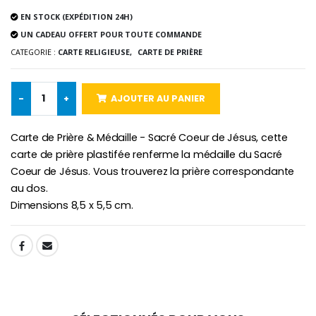
EN STOCK (EXPÉDITION 24H)
Chapelet de Lourde
Huile d'Onction
UN CADEAU OFFERT POUR TOUTE COMMANDE
€5.00
€9.90
CATEGORIE :
CARTE RELIGIEUSE,
CARTE DE PRIÈRE
-
+
AJOUTER AU PANIER
Croix Enfant en Bois Eglise Papillons et Arc-en-ciel 15 cm
Bougie Neuvaine pour une Guérison - 17.5cm
€23.00
€4.90
Carte de Prière & Médaille - Sacré Coeur de Jésus, cette
carte de prière plastifée renferme la médaille du Sacré
Coeur de Jésus. Vous trouverez la prière correspondante
au dos.
Dimensions 8,5 x 5,5 cm.
SHARE: