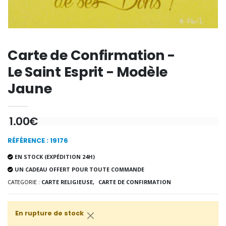
€9.60
€12.00
Encens d'Eglise Pontifical 250g
Bonbons Pastilles Menthe à l'Eau de Lourdes - 130g
Carte de Confirmation -
€12.90
€7.90
Le Saint Esprit - Modèle
Jaune
-10%
Médaille Miraculeuse Or 9 Carat
1.00€
Bougie de Neuvaine Contre le Mal - Saint Michel
€130.00
€4.95
€5.50
RÉFÉRENCE : 19176
EN STOCK (EXPÉDITION 24H)
UN CADEAU OFFERT POUR TOUTE COMMANDE
-25%
Médaille Miraculeuse Rose
CATEGORIE :
CARTE RELIGIEUSE,
CARTE DE CONFIRMATION
Lot de 20 Bougies de Neuvaine Blanches
€2.50
€58.50
€78.00
En rupture de stock