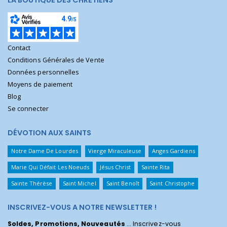
LA BOUTIQUE DES CHRÉTIENS
Contact
Conditions Générales de Vente
Données personnelles
Moyens de paiement
Blog
Se connecter
DÉVOTION AUX SAINTS
Notre Dame De Lourdes
Vierge Miraculeuse
Anges Gardiens
Marie Qui Défait Les Noeuds
Jésus Christ
Sainte Rita
Sainte Thérèse
Saint Michel
Saint Benoît
Saint Christophe
INSCRIVEZ-VOUS A NOTRE NEWSLETTER !
Soldes, Promotions, Nouveautés
... Inscrivez-vous