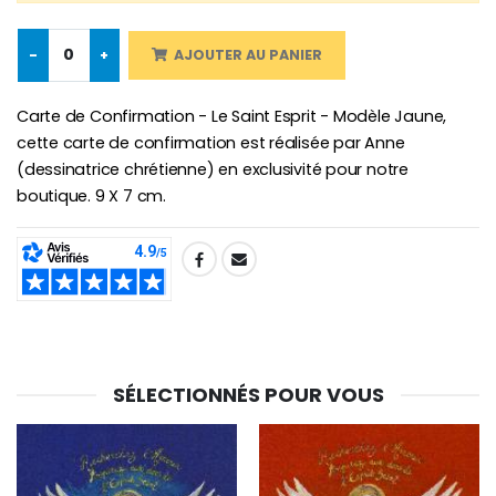
Chapelet de Lourde
Huile d'Onction
€5.00
-
+
AJOUTER AU PANIER
€9.90
Carte de Confirmation - Le Saint Esprit - Modèle Jaune,
cette carte de confirmation est réalisée par Anne
(dessinatrice chrétienne) en exclusivité pour notre
Croix Enfant en Bois Eglise Papillons et Arc-en-ciel 15 cm
Bougie Neuvaine pour une Guérison - 17.5cm
boutique. 9 X 7 cm.
€23.00
€4.90
SHARE:
SÉLECTIONNÉS POUR VOUS