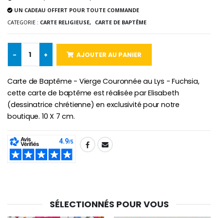
UN CADEAU OFFERT POUR TOUTE COMMANDE
Chapelet de Lourde
Huile d'Onction
CATEGORIE :
CARTE RELIGIEUSE,
CARTE DE BAPTÊME
€5.00
€9.90
-
+
AJOUTER AU PANIER
Croix Enfant en Bois Eglise Papillons et Arc-en-ciel 15 cm
Bougie Neuvaine pour une Guérison - 17.5cm
Carte de Baptême - Vierge Couronnée au Lys - Fuchsia,
€23.00
€4.90
cette carte de baptême est réalisée par Elisabeth
(dessinatrice chrétienne) en exclusivité pour notre
boutique. 10 X 7 cm.
SHARE:
SÉLECTIONNÉS POUR VOUS