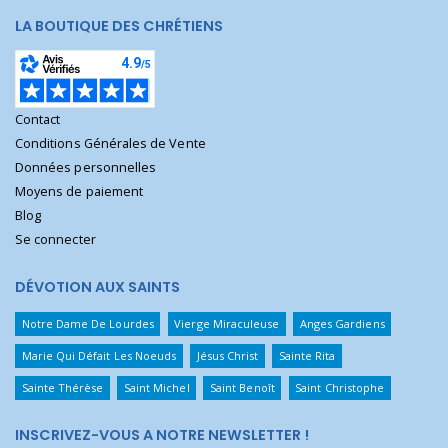
LA BOUTIQUE DES CHRÉTIENS
Contact
Conditions Générales de Vente
Données personnelles
Moyens de paiement
Blog
Se connecter
DÉVOTION AUX SAINTS
Notre Dame De Lourdes
Vierge Miraculeuse
Anges Gardiens
Marie Qui Défait Les Noeuds
Jésus Christ
Sainte Rita
Sainte Thérèse
Saint Michel
Saint Benoît
Saint Christophe
INSCRIVEZ-VOUS A NOTRE NEWSLETTER !