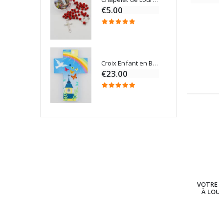
€5.00
Croix Enfant en Bois Eglise Papillons et Arc-en-ciel 15 cm
Bougie Neuvaine pour une Guérison - 17.5cm
€23.00
VOTRE 
À LO