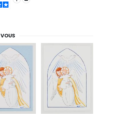
-30%
Une bougie 150 gr et votre Prière déposées à Lourdes
 VOUS
€7.00
€10.00
-20%
Eau de Lourdes 1 Litre
€9.60
€12.00
-20%
Déposez votre Neuvaine à Lourdes
€9.60
€12.00