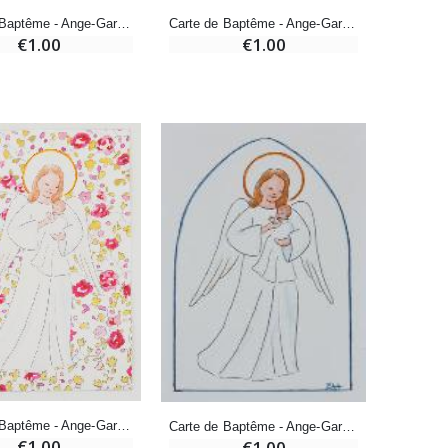
Carte de Baptême - Ange-Gardien Protecteur et Esprit Saint - Bleu
Carte de Baptême - Ange-Gardien Protecteur et Esprit Saint - Blanc
€1.00
€1.00
Bonbons Pastilles Menthe à l'Eau de Lourdes - 130g
€7.90
-10%
Bougie de Neuvaine Contre le Mal - Saint Michel
€4.95
€5.50
-25%
Lot de 20 Bougies de Neuvaine Blanches
€58.50
€78.00
Carte de Baptême - Ange-Gardien Protecteur - Rose
Carte de Baptême - Ange-Gardien Protecteur - Blanc
€1.00
€1.00
Huile d'Onction