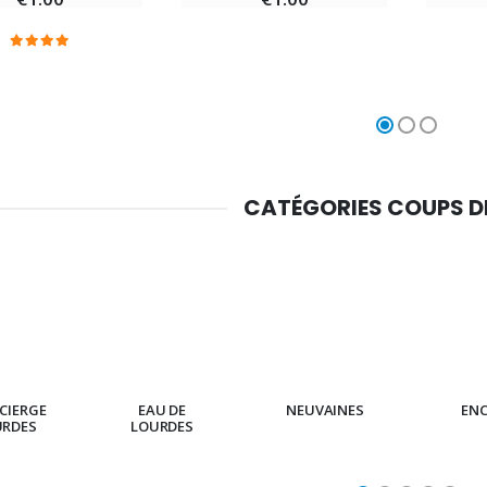
€5.00
€9.90
Croix Enfant en Bois Eglise Papillons et Arc-en-ciel 15 cm
Bougie Neuvaine pour une Guérison - 17.5cm
€23.00
€4.90
CATÉGORIES COUPS 
CIERGE
EAU DE
NEUVAINES
EN
URDES
LOURDES