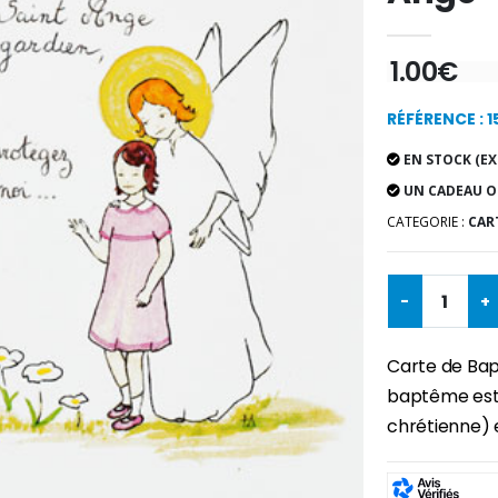
1.00€
RÉFÉRENCE : 
EN STOCK (EX
UN CADEAU O
CATEGORIE :
CART
-
+
Carte de Bap
baptême est 
chrétienne) e