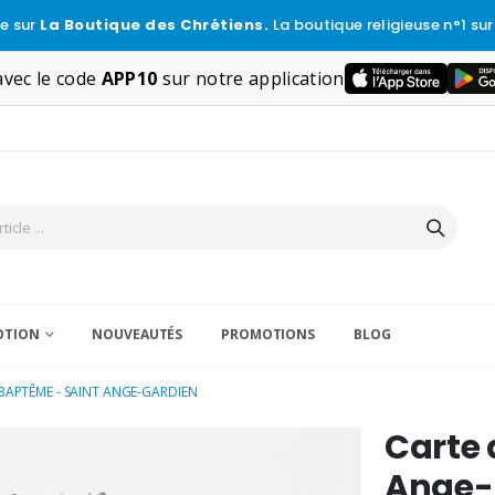
e sur
La Boutique des Chrétiens.
La boutique religieuse n°1 sur
vec le code
APP10
sur notre application
VOTION
NOUVEAUTÉS
PROMOTIONS
BLOG
BAPTÊME - SAINT ANGE-GARDIEN
Carte 
Ange-