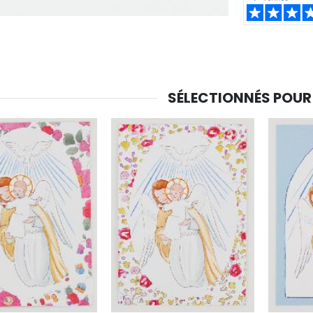
SHARE:
-30%
6 Bougies Teintées Masse Couleur Blanche
Une bougie 150 gr et votre Prière déposées à Lourdes
€6.00
SÉLECTIONNÉS POUR
€7.00
€10.00
-20%
-10%
Eau de Lourdes 1 Litre
Statue Vierge Miraculeuse Lumineuse
€9.60
€13.50
€12.00
€15.00
-20%
Coffret Encens Benjoin + Charbon + Brûle-encens
Déposez votre Neuvaine à Lourdes
€21.90
€9.60
€12.00