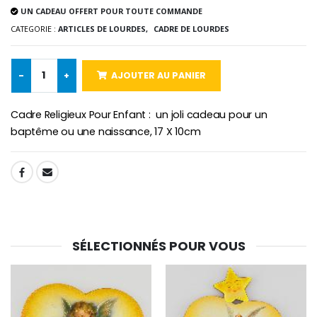
UN CADEAU OFFERT POUR TOUTE COMMANDE
€5.00
€9.90
CATEGORIE :
ARTICLES DE LOURDES,
CADRE DE LOURDES
-
+
AJOUTER AU PANIER
Croix Enfant en Bois Eglise Papillons et Arc-en-ciel 15 cm
Bougie Neuvaine pour une Guérison - 17.5cm
€23.00
€4.90
Cadre Religieux Pour Enfant : un joli cadeau pour un
baptême ou une naissance, 17 X 10cm
SHARE:
SÉLECTIONNÉS POUR VOUS