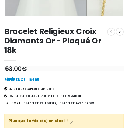
Encens d'Eglise Pontifical 250g
Bonbons Pastilles Menthe à l'Eau de Lourdes - 130g
€12.90
€7.90
Bracelet Religieux Croix
Diamants Or - Plaqué Or
-10%
Médaille Miraculeuse Or 9 Carat
18k
Bougie de Neuvaine Contre le Mal - Saint Michel
€130.00
€4.95
€5.50
63.00€
-25%
RÉFÉRENCE : 18465
Médaille Miraculeuse Rose
Lot de 20 Bougies de Neuvaine Blanches
€2.50
EN STOCK (EXPÉDITION 24H)
€58.50
€78.00
UN CADEAU OFFERT POUR TOUTE COMMANDE
CATEGORIE :
BRACELET RELIGIEUX,
BRACELET AVEC CROIX
Chapelet de Lourde
Huile d'Onction
Plus que 1 article(s) en stock !
€5.00
€9.90