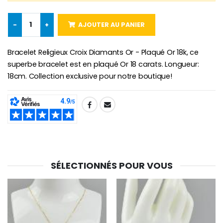
-
+
AJOUTER AU PANIER
Croix Enfant en Bois Eglise Papillons et Arc-en-ciel 15 cm
Bougie Neuvaine pour une Guérison - 17.5cm
Bracelet Religieux Croix Diamants Or - Plaqué Or 18k, ce
€23.00
€4.90
superbe bracelet est en plaqué Or 18 carats. Longueur:
18cm. Collection exclusive pour notre boutique!
SHARE:
SÉLECTIONNÉS POUR VOUS