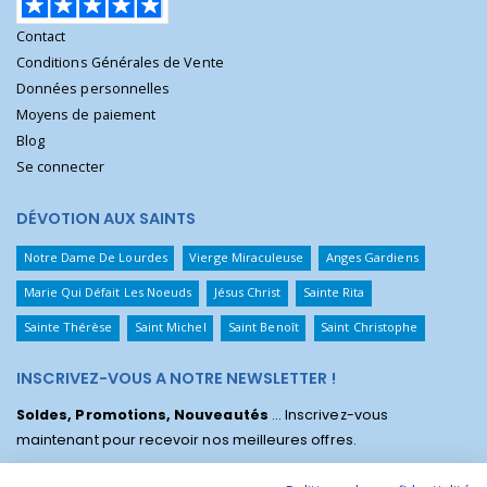
Contact
Conditions Générales de Vente
Données personnelles
Moyens de paiement
Blog
Se connecter
DÉVOTION AUX SAINTS
Notre Dame De Lourdes
Vierge Miraculeuse
Anges Gardiens
Marie Qui Défait Les Noeuds
Jésus Christ
Sainte Rita
Sainte Thérèse
Saint Michel
Saint Benoît
Saint Christophe
INSCRIVEZ-VOUS A NOTRE NEWSLETTER !
Soldes, Promotions, Nouveautés
... Inscrivez-vous
maintenant pour recevoir nos meilleures offres.