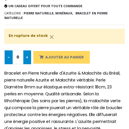
UN CADEAU OFFERT POUR TOUTE COMMANDE
CATEGORIE :
PIERRE NATURELLE, MINÉRAUX,
BRACELET EN PIERRE
NATURELLE
Croix Enfant en Bois Eglise Papillons et Arc-en-ciel 15 cm
Bougie Neuvaine pour une Guérison - 17.5cm
€23.00
€4.90
En rupture de stock
-
+
AJOUTER AU PANIER
Bracelet en Pierre Naturelle d'Azurite & Malachite du Brésil,
pierre naturelle Azurite et Malachite véritable. Perle
Diamètre 8mm sur élastique extra-résistant 18cm, 23
perles en moyenne. Qualité artisanale. Selon la
lithothérapie (les soins par les pierres), la malachite verte
qui compose la pierre jouerait un véritable rôle de bouclier
protecteur contre les énergies négatives. Elle diffuserait
une énergie positive et rassurante. L'azurite permettrait
d'apaiser les angoisses, le stress et la nervosité.