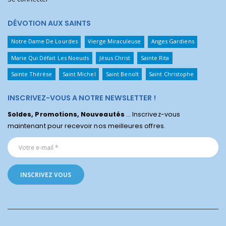
DÉVOTION AUX SAINTS
Notre Dame De Lourdes
Vierge Miraculeuse
Anges Gardiens
Marie Qui Défait Les Noeuds
Jésus Christ
Sainte Rita
Sainte Thérèse
Saint Michel
Saint Benoît
Saint Christophe
INSCRIVEZ-VOUS A NOTRE NEWSLETTER !
Soldes, Promotions, Nouveautés
... Inscrivez-vous
maintenant pour recevoir nos meilleures offres.