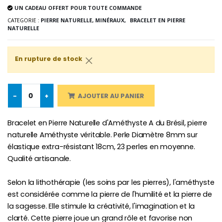
UN CADEAU OFFERT POUR TOUTE COMMANDE
CATEGORIE :
PIERRE NATURELLE, MINÉRAUX,
BRACELET EN PIERRE
NATURELLE
Croix Enfant en Bois Eglise Papillons et Arc-en-ciel 15 cm
Bougie Neuvaine pour une Guérison - 17.5cm
€23.00
€4.90
En rupture de stock
-
+
AJOUTER AU PANIER
Bracelet en Pierre Naturelle d'Améthyste A du Brésil, pierre
naturelle Améthyste véritable. Perle Diamètre 8mm sur
élastique extra-résistant 18cm, 23 perles en moyenne.
Qualité artisanale.
Selon la lithothérapie (les soins par les pierres), l'améthyste
est considérée comme la pierre de l'humilité et la pierre de
la sagesse. Elle stimule la créativité, l'imagination et la
clarté. Cette pierre joue un grand rôle et favorise non