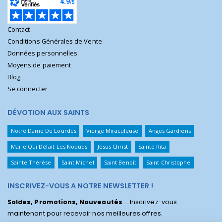
Contact
Conditions Générales de Vente
Données personnelles
Moyens de paiement
Blog
Se connecter
DÉVOTION AUX SAINTS
Notre Dame De Lourdes
Vierge Miraculeuse
Anges Gardiens
Marie Qui Défait Les Noeuds
Jésus Christ
Sainte Rita
Sainte Thérèse
Saint Michel
Saint Benoît
Saint Christophe
INSCRIVEZ-VOUS A NOTRE NEWSLETTER !
Soldes, Promotions, Nouveautés
... Inscrivez-vous
maintenant pour recevoir nos meilleures offres.