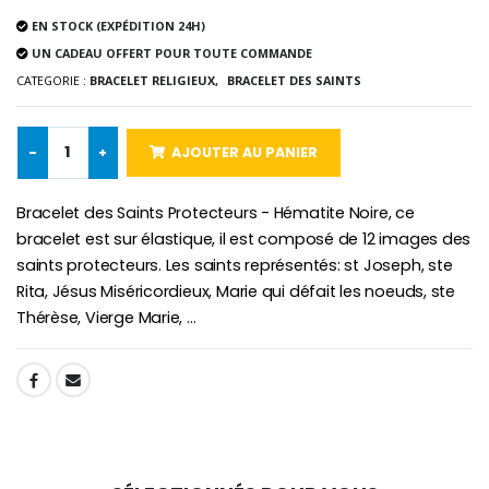
EN STOCK (EXPÉDITION 24H)
UN CADEAU OFFERT POUR TOUTE COMMANDE
CATEGORIE :
BRACELET RELIGIEUX,
BRACELET DES SAINTS
Croix Enfant en Bois Eglise Papillons et Arc-en-ciel 15 cm
Bougie Neuvaine pour une Guérison - 17.5cm
€23.00
€4.90
-
+
AJOUTER AU PANIER
Bracelet des Saints Protecteurs - Hématite Noire, ce
bracelet est sur élastique, il est composé de 12 images des
saints protecteurs. Les saints représentés: st Joseph, ste
Rita, Jésus Miséricordieux, Marie qui défait les noeuds, ste
Thérèse, Vierge Marie, ...
SHARE: