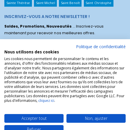
Sainte Thérèse
Saint Michel
Saint Benoît
Saint Christophe
INSCRIVEZ-VOUS A NOTRE NEWSLETTER !
Soldes, Promotions, Nouveautés
... Inscrivez-vous
maintenant pour recevoir nos meilleures offres.
Politique de confidentialité
Nous utilisons des cookies
Les cookies nous permettent de personnaliser le contenu et les
annonces, d'offrir des fonctionnalités relatives aux médias sociaux et
d'analyser notre trafic. Nous partageons également des informations sur
l'utilisation de notre site avec nos partenaires de médias sociaux, de
publicité et d'analyse, qui peuvent combiner celles-ci avec d'autres
informations que vous leur avez fournies ou qu'ils ont collectées lors de
votre utilisation de leurs services. Les données sont collectées pour
personnaliser les annonces et mesurer l'efficacité des campagnes
La Boutique des Chrétiens © | La boutique religieuse chrétienne de
publicitaires. Les données peuvent être partagées avec Google LLC. Pour
référence !.
plus d'informations,
cliquez ici
.
Accepter tout
Non, ajuster
Refuser