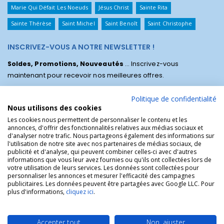
Marie Qui Défait Les Noeuds
Jésus Christ
Sainte Rita
Sainte Thérèse
Saint Michel
Saint Benoît
Saint Christophe
INSCRIVEZ-VOUS A NOTRE NEWSLETTER !
Soldes, Promotions, Nouveautés
... Inscrivez-vous
maintenant pour recevoir nos meilleures offres.
Politique de confidentialité
Nous utilisons des cookies
Les cookies nous permettent de personnaliser le contenu et les
annonces, d'offrir des fonctionnalités relatives aux médias sociaux et
d'analyser notre trafic. Nous partageons également des informations sur
l'utilisation de notre site avec nos partenaires de médias sociaux, de
publicité et d'analyse, qui peuvent combiner celles-ci avec d'autres
informations que vous leur avez fournies ou qu'ils ont collectées lors de
votre utilisation de leurs services. Les données sont collectées pour
personnaliser les annonces et mesurer l'efficacité des campagnes
La Boutique des Chrétiens © | La boutique religieuse chrétienne de
publicitaires. Les données peuvent être partagées avec Google LLC. Pour
référence !.
plus d'informations,
cliquez ici
.
Accepter tout
Non, ajuster