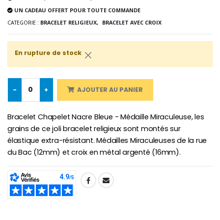
UN CADEAU OFFERT POUR TOUTE COMMANDE
CATEGORIE :
BRACELET RELIGIEUX,
BRACELET AVEC CROIX
Croix Enfant en Bois Eglise Papillons et Arc-en-ciel 15 cm
Bougie Neuvaine pour une Guérison - 17.5cm
En rupture de stock
€23.00
€4.90
-
+
AJOUTER AU PANIER
Bracelet Chapelet Nacre Bleue - Médaille Miraculeuse, les
grains de ce joli bracelet religieux sont montés sur
élastique extra-résistant. Médailles Miraculeuses de la rue
du Bac (12mm) et croix en métal argenté (16mm).
SHARE: