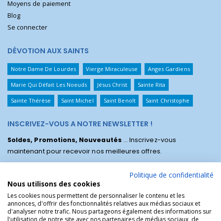
Moyens de paiement
Blog
Se connecter
DÉVOTION AUX SAINTS
Notre Dame De Lourdes
Vierge Miraculeuse
Anges Gardiens
Marie Qui Défait Les Noeuds
Jésus Christ
Sainte Rita
Sainte Thérèse
Saint Michel
Saint Benoît
Saint Christophe
INSCRIVEZ-VOUS A NOTRE NEWSLETTER !
Soldes, Promotions, Nouveautés
... Inscrivez-vous
maintenant pour recevoir nos meilleures offres.
Politique de confidentialité
Nous utilisons des cookies
Les cookies nous permettent de personnaliser le contenu et les
annonces, d'offrir des fonctionnalités relatives aux médias sociaux et
d'analyser notre trafic. Nous partageons également des informations sur
l'utilisation de notre site avec nos partenaires de médias sociaux, de