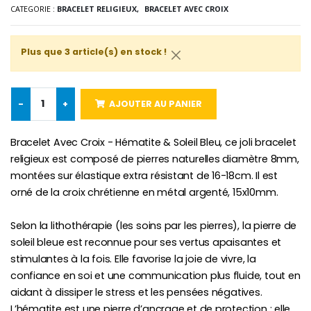
CATEGORIE :
BRACELET RELIGIEUX,
BRACELET AVEC CROIX
Plus que 3 article(s) en stock !
Croix Enfant en Bois Eglise Papillons et Arc-en-ciel 15 cm
Bougie Neuvaine pour une Guérison - 17.5cm
€23.00
€4.90
-
+
AJOUTER AU PANIER
Bracelet Avec Croix - Hématite & Soleil Bleu, ce joli bracelet
religieux est composé de pierres naturelles diamètre 8mm,
montées sur élastique extra résistant de 16-18cm. Il est
orné de la croix chrétienne en métal argenté, 15x10mm.
Selon la lithothérapie (les soins par les pierres), la pierre de
soleil bleue est reconnue pour ses vertus apaisantes et
stimulantes à la fois. Elle favorise la joie de vivre, la
confiance en soi et une communication plus fluide, tout en
aidant à dissiper le stress et les pensées négatives.
L’hématite est une pierre d’ancrage et de protection ; elle