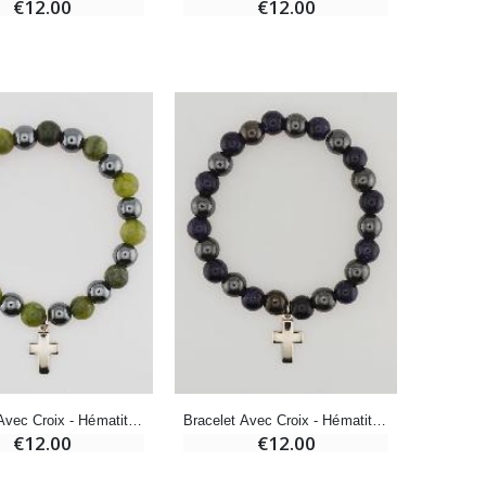
€12.00
€12.00
Bougie Neuvaine pour une Guérison - 17.5cm
€4.90
Bracelet Avec Croix - Hématite & Vésuvianite
Bracelet Avec Croix - Hématite & Soleil Bleu
€12.00
€12.00