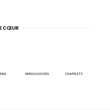
DE CŒUR
CENS
MIRACULEUSES
CHAPELETS
IC