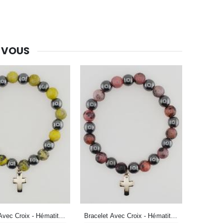
€7.90
 VOUS
-10%
Bougie de Neuvaine Contre le Mal - Saint Michel
€4.95
€5.50
-25%
Lot de 20 Bougies de Neuvaine Blanches
€58.50
€78.00
Huile d'Onction
€9.90
Bracelet Avec Croix - Hématite & Serpentine
Bracelet Avec Croix - Hématite & Rhodonite