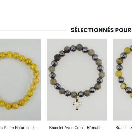
€12.90
€7.90
SÉLECTIONNÉS POUR
-10%
Médaille Miraculeuse Or 9 Carats - 10 mm
Bougie de Neuvaine Contre le Mal - Saint Michel
€130.00
€4.95
€5.50
-25%
Médaille Miraculeuse Rose - 19mm
Lot de 20 Bougies de Neuvaine Blanches
€2.50
€58.50
€78.00
Chapelet de Lourdes en Bois
Huile d'Onction
€5.00
€9.90
Bracelet Avec Croix - Hématite & Labradorite
Bracelet en Pierre Naturelle de Cristal de Roche Rutile Hematite AA