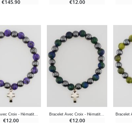
€12.00
€145.90
Croix Enfant en Bois Eglise Papillons et Arc-en-ciel 15 cm
Bougie Neuvaine pour une Guérison - 17.5cm
€23.00
€4.90
Bracelet Avec Croix - Hématite & Charoïte
Bracelet Avec Croix - Hématite & Azurite
€12.00
€12.00