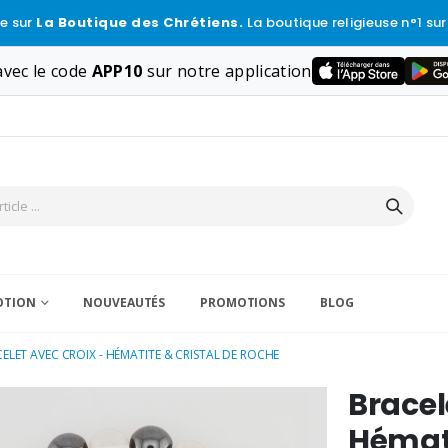
e sur
La Boutique des Chrétiens.
La boutique religieuse n°1 sur
vec le code
APP10
sur notre application
VOTION
NOUVEAUTÉS
PROMOTIONS
BLOG
ELET AVEC CROIX - HÉMATITE & CRISTAL DE ROCHE
Bracel
Hémati