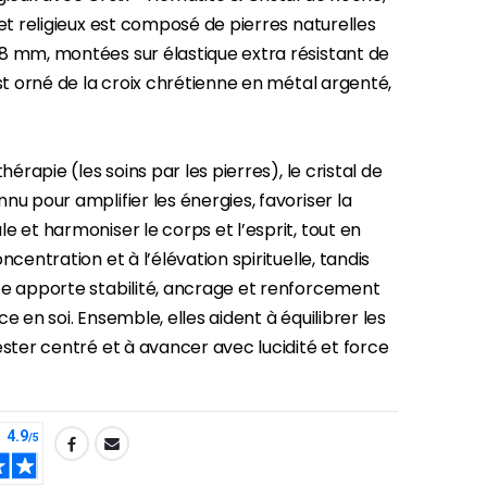
let religieux est composé de pierres naturelles
-30%
8 mm, montées sur élastique extra résistant de
Une bougie 150 gr et votre Prière déposées à Lourdes
est orné de la croix chrétienne en métal argenté,
€7.00
€10.00
thérapie (les soins par les pierres), le cristal de
-20%
nu pour amplifier les énergies, favoriser la
Eau de Lourdes 1 Litre
e et harmoniser le corps et l’esprit, tout en
€9.60
€12.00
ncentration et à l’élévation spirituelle, tandis
te apporte stabilité, ancrage et renforcement
ce en soi. Ensemble, elles aident à équilibrer les
-20%
ester centré et à avancer avec lucidité et force
Déposez votre Neuvaine à Lourdes
€9.60
€12.00
Bonbons Pastilles Menthe à l'Eau de Lourdes - 130g