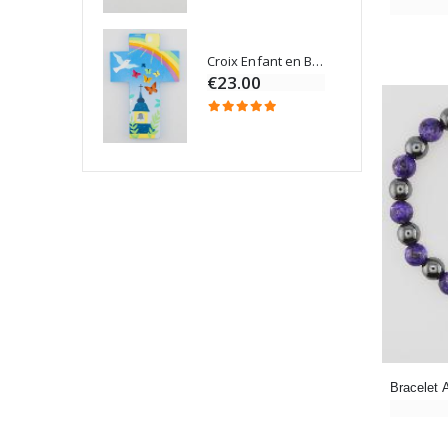
Croix Enfant en Bois Eglise Papillons et Arc-en-ciel 15 cm
Bougie Neuvaine pour une Guérison - 17.5cm
€23.00