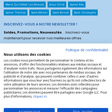
Marie Qui Défait Les Noeuds
Jésus Christ
Sainte Rita
Sainte Thérèse
Saint Michel
Saint Benoît
Saint Christophe
INSCRIVEZ-VOUS A NOTRE NEWSLETTER !
Soldes, Promotions, Nouveautés
... Inscrivez-vous
maintenant pour recevoir nos meilleures offres.
Politique de confidentialité
Nous utilisons des cookies
Les cookies nous permettent de personnaliser le contenu et les
annonces, d'offrir des fonctionnalités relatives aux médias sociaux et
d'analyser notre trafic. Nous partageons également des informations sur
l'utilisation de notre site avec nos partenaires de médias sociaux, de
publicité et d'analyse, qui peuvent combiner celles-ci avec d'autres
informations que vous leur avez fournies ou qu'ils ont collectées lors de
votre utilisation de leurs services. Les données sont collectées pour
personnaliser les annonces et mesurer l'efficacité des campagnes
La Boutique des Chrétiens © | La boutique religieuse chrétienne de
publicitaires. Les données peuvent être partagées avec Google LLC. Pour
référence !.
plus d'informations,
cliquez ici
.
Accepter tout
Non, ajuster