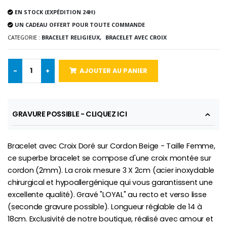
EN STOCK (EXPÉDITION 24H)
UN CADEAU OFFERT POUR TOUTE COMMANDE
CATEGORIE :
BRACELET RELIGIEUX,
BRACELET AVEC CROIX
Croix Enfant en Bois Eglise Papillons et Arc-en-ciel 15 cm
Bougie Neuvaine pour une Guérison - 17.5cm
€23.00
€4.90
-
+
AJOUTER AU PANIER
GRAVURE POSSIBLE - CLIQUEZ ICI
Bracelet avec Croix Doré sur Cordon Beige - Taille Femme,
ce superbe bracelet se compose d'une croix montée sur
cordon (2mm). La croix mesure 3 X 2cm (acier inoxydable
chirurgical et hypoallergénique qui vous garantissent une
excellente qualité). Gravé "LOYAL" au recto et verso lisse
(seconde gravure possible). Longueur réglable de 14 à
18cm. Exclusivité de notre boutique, réalisé avec amour et