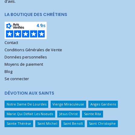
d'avis.
LA BOUTIQUE DES CHRÉTIENS
Contact
Conditions Générales de Vente
Données personnelles
Moyens de paiement
Blog
Se connecter
DÉVOTION AUX SAINTS
Notre Dame De Lourdes
Vierge Miraculeuse
Anges Gardiens
Marie Qui Défait Les Noeuds
Jésus Christ
Sainte Rita
Sainte Thérèse
Saint Michel
Saint Benoît
Saint Christophe