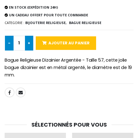
EN STOCK (EXPÉDITION 24H)
UN CADEAU OFFERT POUR TOUTE COMMANDE
CATEGORIE :
BIJOUTERIE RELIGIEUSE,
BAGUE RELIGIEUSE
Croix Enfant en Bois Eglise Papillons et Arc-en-ciel 15 cm
Bougie Neuvaine pour une Guérison - 17.5cm
€23.00
€4.90
-
+
AJOUTER AU PANIER
Bague Religieuse Dizainier Argentée - Taille 57, cette jolie
bague dizainier est en métal argenté, le diamètre est de 19
mm.
SHARE:
SÉLECTIONNÉS POUR VOUS