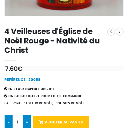
Encens d'Eglise Pontifical 250g
Bonbons Pastilles Menthe à l'Eau de Lourdes - 130g
€12.90
€7.90
4 Veilleuses d'Église de
Noël Rouge - Nativité du
Christ
-10%
Médaille Miraculeuse Or 9 Carat
Bougie de Neuvaine Contre le Mal - Saint Michel
€130.00
€4.95
€5.50
7.60€
RÉFÉRENCE : 20058
-25%
EN STOCK (EXPÉDITION 24H)
Médaille Miraculeuse Rose
Lot de 20 Bougies de Neuvaine Blanches
€2.50
UN CADEAU OFFERT POUR TOUTE COMMANDE
€58.50
€78.00
CATEGORIE :
CADEAUX DE NOËL,
BOUGIES DE NOËL
-
+
AJOUTER AU PANIER
Chapelet de Lourde
Huile d'Onction