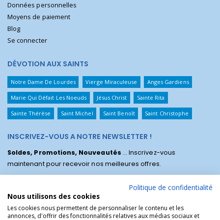
Données personnelles
Moyens de paiement
Blog
Se connecter
DÉVOTION AUX SAINTS
Notre Dame De Lourdes
Vierge Miraculeuse
Anges Gardiens
Marie Qui Défait Les Noeuds
Jésus Christ
Sainte Rita
Sainte Thérèse
Saint Michel
Saint Benoît
Saint Christophe
INSCRIVEZ-VOUS A NOTRE NEWSLETTER !
Soldes, Promotions, Nouveautés
... Inscrivez-vous
maintenant pour recevoir nos meilleures offres.
Politique de confidentialité
Nous utilisons des cookies
Les cookies nous permettent de personnaliser le contenu et les
annonces, d'offrir des fonctionnalités relatives aux médias sociaux et