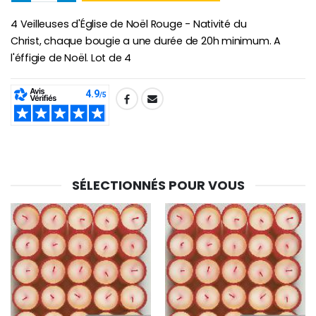
€5.00
€9.90
4 Veilleuses d'Église de Noël Rouge - Nativité du
Christ, chaque bougie a une durée de 20h minimum. A
l'éffigie de Noël. Lot de 4
Croix Enfant en Bois Eglise Papillons et Arc-en-ciel 15 cm
Bougie Neuvaine pour une Guérison - 17.5cm
€23.00
€4.90
SHARE:
SÉLECTIONNÉS POUR VOUS