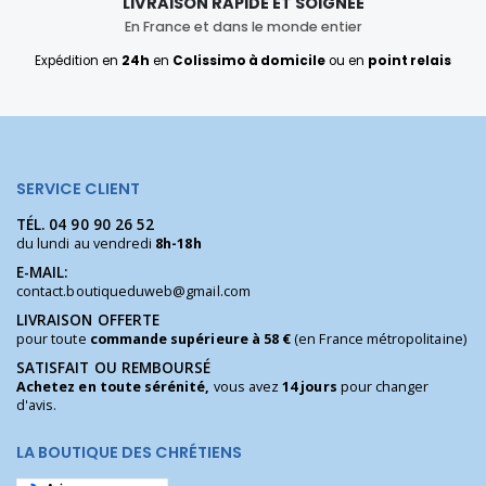
LIVRAISON RAPIDE ET SOIGNÉE
En France et dans le monde entier
Expédition en
24h
en
Colissimo à domicile
ou en
point relais
SERVICE CLIENT
TÉL.
04 90 90 26 52
du lundi au vendredi
8h-18h
E-MAIL:
contact.boutiqueduweb@gmail.com
LIVRAISON OFFERTE
pour toute
commande supérieure à 58 €
(en France métropolitaine)
SATISFAIT OU REMBOURSÉ
Achetez en toute sérénité,
vous avez
14 jours
pour changer
d'avis.
LA BOUTIQUE DES CHRÉTIENS