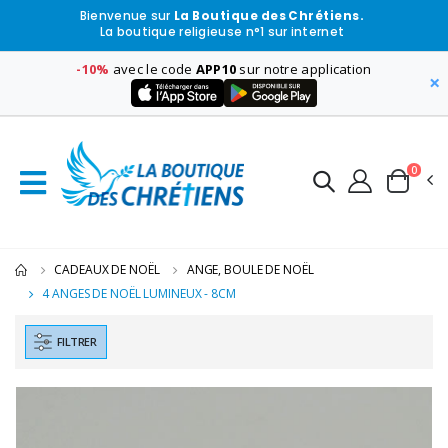
Bienvenue sur
La Boutique des Chrétiens.
La boutique religieuse n°1 sur internet
-10%
avec le code
APP10
sur notre application
×
0
CADEAUX DE NOËL
ANGE, BOULE DE NOËL
4 ANGES DE NOËL LUMINEUX - 8CM
FILTRER