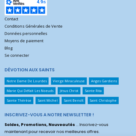
Contact
Conditions Générales de Vente
Données personnelles
Moyens de paiement
Blog
Se connecter
DÉVOTION AUX SAINTS
Notre Dame De Lourdes
Vierge Miraculeuse
Anges Gardiens
Marie Qui Défait Les Noeuds
Jésus Christ
Sainte Rita
Sainte Thérèse
Saint Michel
Saint Benoît
Saint Christophe
INSCRIVEZ-VOUS A NOTRE NEWSLETTER !
Soldes, Promotions, Nouveautés
... Inscrivez-vous
maintenant pour recevoir nos meilleures offres.