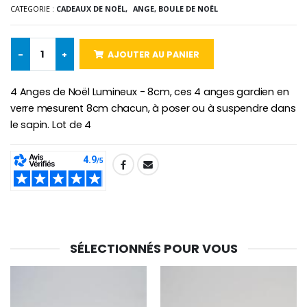
CATEGORIE :
CADEAUX DE NOËL,
ANGE, BOULE DE NOËL
€5.00
€9.90
-
+
AJOUTER AU PANIER
Croix Enfant en Bois Eglise Papillons et Arc-en-ciel 15 cm
Bougie Neuvaine pour une Guérison - 17.5cm
4 Anges de Noël Lumineux - 8cm, ces 4 anges gardien en
€23.00
€4.90
verre mesurent 8cm chacun, à poser ou à suspendre dans
le sapin. Lot de 4
SHARE:
SÉLECTIONNÉS POUR VOUS