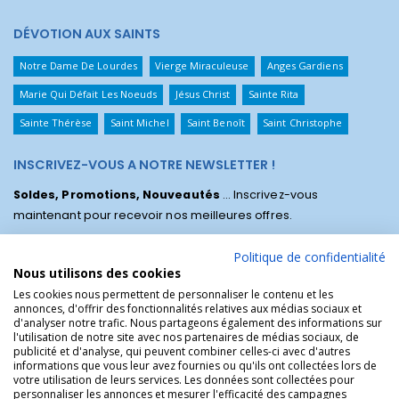
DÉVOTION AUX SAINTS
Notre Dame De Lourdes
Vierge Miraculeuse
Anges Gardiens
Marie Qui Défait Les Noeuds
Jésus Christ
Sainte Rita
Sainte Thérèse
Saint Michel
Saint Benoît
Saint Christophe
INSCRIVEZ-VOUS A NOTRE NEWSLETTER !
Soldes, Promotions, Nouveautés
... Inscrivez-vous
maintenant pour recevoir nos meilleures offres.
Politique de confidentialité
Nous utilisons des cookies
Les cookies nous permettent de personnaliser le contenu et les
annonces, d'offrir des fonctionnalités relatives aux médias sociaux et
d'analyser notre trafic. Nous partageons également des informations sur
l'utilisation de notre site avec nos partenaires de médias sociaux, de
publicité et d'analyse, qui peuvent combiner celles-ci avec d'autres
informations que vous leur avez fournies ou qu'ils ont collectées lors de
votre utilisation de leurs services. Les données sont collectées pour
personnaliser les annonces et mesurer l'efficacité des campagnes
La Boutique des Chrétiens © | La boutique religieuse chrétienne de