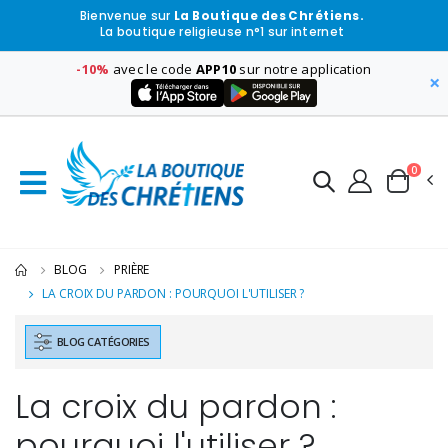
Bienvenue sur
La Boutique des Chrétiens.
La boutique religieuse n°1 sur internet
-10%
avec le code
APP10
sur notre application
×
0
BLOG
PRIÈRE
LA CROIX DU PARDON : POURQUOI L'UTILISER ?
BLOG CATÉGORIES
La croix du pardon :
pourquoi l'utiliser ?