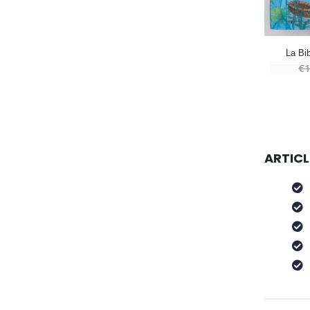
La Bib
€1
ARTICL