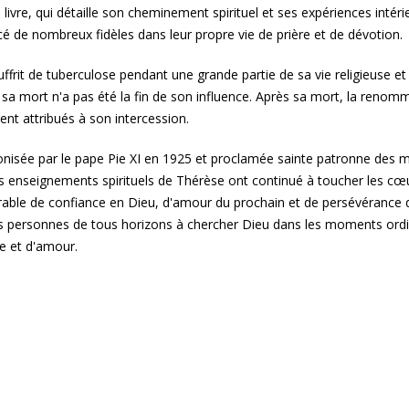
e livre, qui détaille son cheminement spirituel et ses expériences intéri
ncé de nombreux fidèles dans leur propre vie de prière et de dévotion.
ffrit de tuberculose pendant une grande partie de sa vie religieuse e
sa mort n'a pas été la fin de son influence. Après sa mort, la ren
ent attribués à son intercession.
nonisée par le pape Pie XI en 1925 et proclamée sainte patronne des mi
s enseignements spirituels de Thérèse ont continué à toucher les cœur
rable de confiance en Dieu, d'amour du prochain et de persévérance dan
les personnes de tous horizons à chercher Dieu dans les moments ordin
e et d'amour.