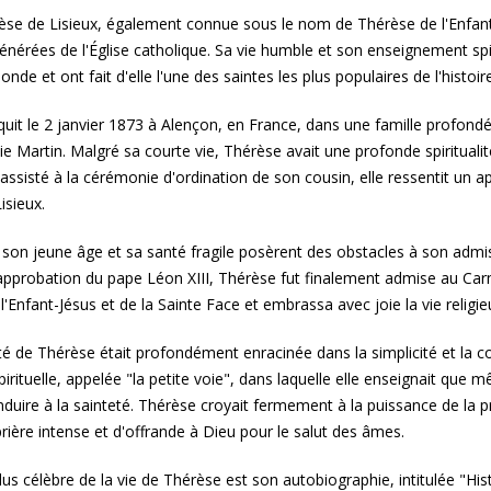
èse de Lisieux, également connue sous le nom de Thérèse de l'Enfant-Jé
énérées de l'Église catholique. Sa vie humble et son enseignement spir
onde et ont fait d'elle l'une des saintes les plus populaires de l'histoi
uit le 2 janvier 1873 à Alençon, en France, dans une famille profondé
lie Martin. Malgré sa courte vie, Thérèse avait une profonde spirituali
assisté à la cérémonie d'ordination de son cousin, elle ressentit un app
isieux.
son jeune âge et sa santé fragile posèrent des obstacles à son admi
pprobation du pape Léon XIII, Thérèse fut finalement admise au Carme
l'Enfant-Jésus et de la Sainte Face et embrassa avec joie la vie religi
lité de Thérèse était profondément enracinée dans la simplicité et la 
pirituelle, appelée "la petite voie", dans laquelle elle enseignait que
duire à la sainteté. Thérèse croyait fermement à la puissance de la pr
prière intense et d'offrande à Dieu pour le salut des âmes.
 plus célèbre de la vie de Thérèse est son autobiographie, intitulée "H