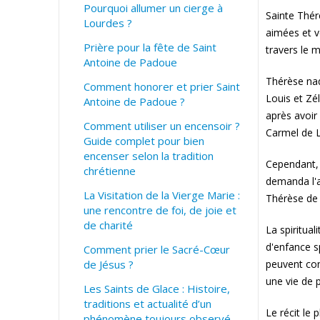
Pourquoi allumer un cierge à
Sainte Thér
Lourdes ?
aimées et v
Prière pour la fête de Saint
travers le m
Antoine de Padoue
Thérèse naq
Comment honorer et prier Saint
Louis et Zé
Antoine de Padoue ?
après avoir 
Comment utiliser un encensoir ?
Carmel de L
Guide complet pour bien
encenser selon la tradition
Cependant, 
chrétienne
demanda l'a
La Visitation de la Vierge Marie :
Thérèse de 
une rencontre de foi, de joie et
de charité
La spiritua
d'enfance s
Comment prier le Sacré-Cœur
de Jésus ?
peuvent con
une vie de 
Les Saints de Glace : Histoire,
traditions et actualité d’un
Le récit le
phénomène toujours observé