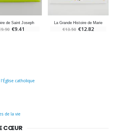
oire de Saint Joseph
La Grande Histoire de Marie
€9.41
€12.82
€9.90
€13.50
€
 l'Église catholique
s de la vie
DE CŒUR