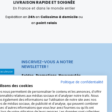
LIVRAISON RAPIDE ET SOIGNÉE
En France et dans le monde entier
Expédition en
24h
en
Colissimo à domicile
ou
en
point relais
INSCRIVEZ-VOUS A NOTRE
NEWSLETTER !
raculeuse
Soldes, Promotions, Nouveautés
...
Les Noeuds
Inscrivez-vous maintenant pour recevoir
Politique de confidentialité
ilisons des cookies
nos meilleures offres.
hérèse
es nous permettent de personnaliser le contenu et les annonces, d'offrir
onnalités relatives aux médias sociaux et d'analyser notre trafic. Nous
Christophe
 également des informations sur l'utilisation de notre site avec nos
es de médias sociaux, de publicité et d'analyse, qui peuvent combiner
avec d'autres informations que vous leur avez fournies ou qu'ils ont
 lors de votre utilisation de leurs services. Les données sont collectées