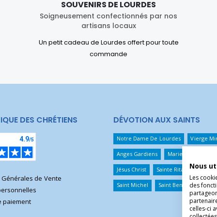
SOUVENIRS DE LOURDES
Soigneusement confectionnés par nos
artisans locaux
Un petit cadeau de Lourdes offert pour toute
commande
IQUE DES CHRÉTIENS
DÉVOTION AUX SAINTS
Notre Dame De Lourdes
Vierge Mi
Anges Gardiens
Marie Qui Défait 
Nous ut
Jésus Christ
Sainte Rita
Sainte T
Les cooki
s Générales de Vente
des foncti
Saint Michel
Saint Benoît
Saint 
ersonnelles
partageons
partenair
 paiement
celles-ci 
collectées