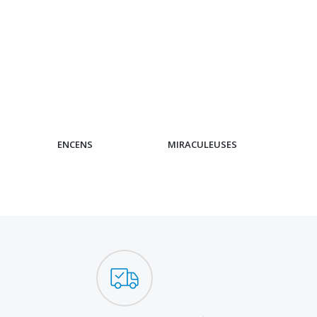
ENCENS
MIRACULEUSES
CH