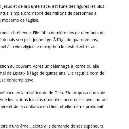
sus et de la Sainte Face, est l'une des figures les plus
ituel simple ont inspiré des millions de personnes à
re moderne de l'Église.
ment chrétienne. Elle fut la dernière des neuf enfants de
té depuis son plus jeune âge. À l'âge de quatorze ans,
el à la vie religieuse et exprima le désir d'entrer au
ssion au couvent. Après un pèlerinage à Rome où elle
l de Lisieux à l'âge de quinze ans. Elle reçut le nom de
euse contemplative.
confiance en la miséricorde de Dieu. Elle proposa une voie
 même les actions les plus ordinaires accomplies avec amour
ière et de la confiance en Dieu, et elle-même pratiquait
istoire d'une âme", écrite à la demande de ses supérieurs