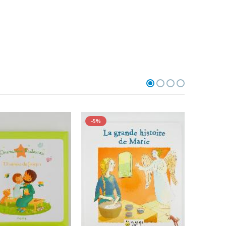
-5%
-5%