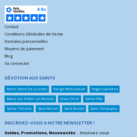
Contact
Conditions Générales de Vente
Données personnelles
Moyens de paiement
Blog
Se connecter
DÉVOTION AUX SAINTS
Notre Dame De Lourdes
Vierge Miraculeuse
Anges Gardiens
Marie Qui Défait Les Noeuds
Jésus Christ
Sainte Rita
Sainte Thérèse
Saint Michel
Saint Benoît
Saint Christophe
INSCRIVEZ-VOUS A NOTRE NEWSLETTER !
Soldes, Promotions, Nouveautés
... Inscrivez-vous