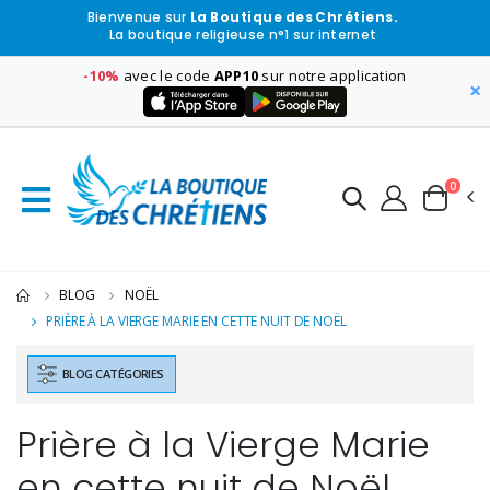
Bienvenue sur
La Boutique des Chrétiens.
La boutique religieuse n°1 sur internet
-10%
avec le code
APP10
sur notre application
×
0
BLOG
NOËL
PRIÈRE À LA VIERGE MARIE EN CETTE NUIT DE NOËL
BLOG CATÉGORIES
Prière à la Vierge Marie
en cette nuit de Noël