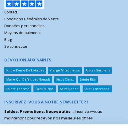
Contact
Conditions Générales de Vente
Données personnelles
Moyens de paiement
Blog
Se connecter
DÉVOTION AUX SAINTS
Notre Dame De Lourdes
Vierge Miraculeuse
Anges Gardiens
Marie Qui Défait Les Noeuds
Jésus Christ
Sainte Rita
Sainte Thérèse
Saint Michel
Saint Benoît
Saint Christophe
INSCRIVEZ-VOUS A NOTRE NEWSLETTER !
Soldes, Promotions, Nouveautés
... Inscrivez-vous
maintenant pour recevoir nos meilleures offres.